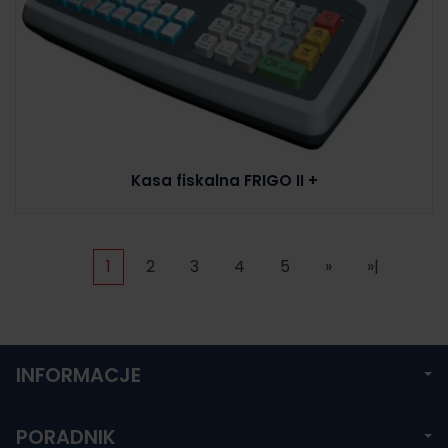
Kasa fiskalna FRIGO II +
1
2
3
4
5
»
»|
INFORMACJE
PORADNIK