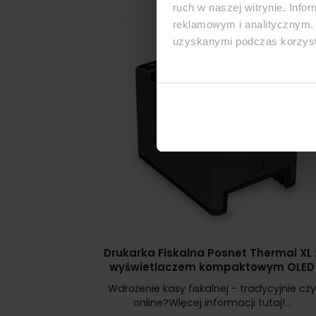
ruch w naszej witrynie. Inf
reklamowym i analitycznym. 
uzyskanymi podczas korzysta
Drukarka Fiskalna Posnet Thermal XL 
wyświetlaczem kompaktowym OLED
Wdrożenie kasy fiskalnej - tradycyjnie cz
online?Więcej informacji tutaj!...