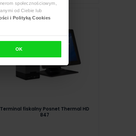
artnerom społecznościowym,
anymi od Ciebie lub
ści i Polityką Cookies
OK
Terminal fiskalny Posnet Thermal HD
847