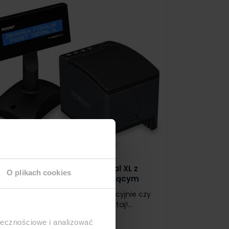
Drukarka fiskalna Thermal XL z
O plikach cookies
wyświetlaczem wolnostojącym
Wdrożenie kasy fiskalnej - tradycyjnie czy
online?Więcej informacji tutaj!...
ołecznościowe i analizować