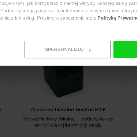
ormacje o tym, jak korzystasz z naszej witryny, udostępniamy p
Partnerzy mogą połączyć te informacje z innymi danymi otrzym
nia z ich usług. Prosimy o zapoznanie się z
Polityką Prywatno
SPERSONALIZUJ
z
Drukarka fiskalna Novitus HD E
Wdrożenie kasy fiskalnej - tradycyjnie czy
y
online?Więcej informacji tutaj!...