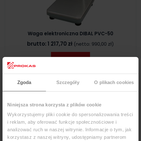
Waga elektroniczna DIBAL PVC-50
brutto:
1 217,70 zł
(netto:
990,00 zł
)
Do koszyka
Zgoda
Szczegóły
O plikach cookies
Niniejsza strona korzysta z plików cookie
Wykorzystujemy pliki cookie do spersonalizowania treści
i reklam, aby oferować funkcje społecznościowe i
analizować ruch w naszej witrynie. Informacje o tym, jak
korzystasz z naszej witryny, udostępniamy partnerom