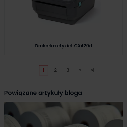
Drukarka etykiet GX420d
1
2
3
»
»|
Powiązane artykuły bloga