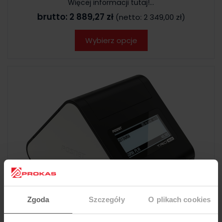
Więcej informacji tutaj!...
brutto:
2 889,27 zł
(netto:
2 349,00 zł
)
Wybierz opcje
Zgoda
Szczegóły
O plikach cookies