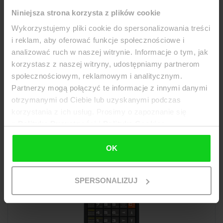
Drukarka fiskalna Posnet Trio Online
Niniejsza strona korzysta z plików cookie
Przy zakupie drukarki fiskalnej oferujemy za 1 zł. brutto
Wykorzystujemy pliki cookie do spersonalizowania treści
PAKIET USŁUG INSTALACYJ...
i reklam, aby oferować funkcje społecznościowe i
brutto:
3 073,77 zł
(netto:
2 499,00 zł
)
analizować ruch w naszej witrynie. Informacje o tym, jak
korzystasz z naszej witryny, udostępniamy partnerom
Wybierz opcje
społecznościowym, reklamowym i analitycznym.
Partnerzy mogą połączyć te informacje z innymi danymi
otrzymanymi od Ciebie lub uzyskanymi podczas
korzystania z ich usług. Prosimy o zapoznanie się
z
Polityką Prywatności i Polityką Cookies
OK
SPERSONALIZUJ