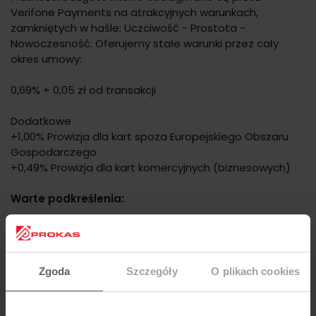
Verifone Payments na atrakcyjnych warunkach,
zamkniętych w haśle: Uczciwość - Prostota -
Nowoczesność. Oferujemy stałe warunki przez cały
okres umowy:
0,69% + 0,05 zł od transakcji
Dodatkowe
+1,00% Prowizja dla kart spoza Europejskiego Obszaru
Gospodarczego
+0,49% Prowizja dla kart komercyjnych (biznesowych)
Warte podkreślenia:
Brak wymogu liczby i wartości transakcji
Przejrzysty cennik i brak ukrytych kosztów
Przekazanie środków następnego dnia roboczego
Stała prowizja od każdej transakcji kartami Visa i
Zgoda
Szczegóły
O plikach cookies
Mastercard
Zawarcie umowy realizowane jest w pełni zdalnie i