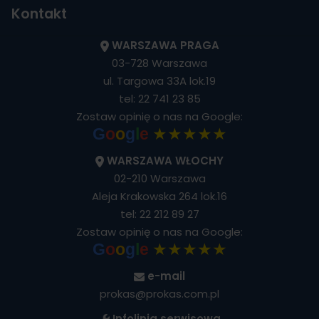
Kontakt
WARSZAWA PRAGA
03-728 Warszawa
ul. Targowa 33A lok.19
tel:
22 741 23 85
Zostaw opinię o nas na Google:
★★★★★
G
o
o
g
l
e
WARSZAWA WŁOCHY
02-210 Warszawa
Aleja Krakowska 264 lok.16
tel:
22 212 89 27
Zostaw opinię o nas na Google:
★★★★★
G
o
o
g
l
e
e-mail
prokas@prokas.com.pl
Infolinia serwisowa