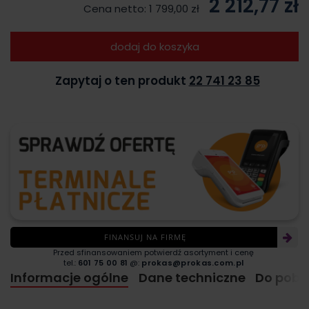
2 212,77 zł
Cena netto:
1 799,00 zł
dodaj do koszyka
Zapytaj o ten produkt
22 741 23 85
FINANSUJ NA FIRMĘ
Przed sfinansowaniem potwierdź asortyment i cenę
tel.:
601 75 00 81
@:
prokas@prokas.com.pl
Informacje ogólne
Dane techniczne
Do pobr