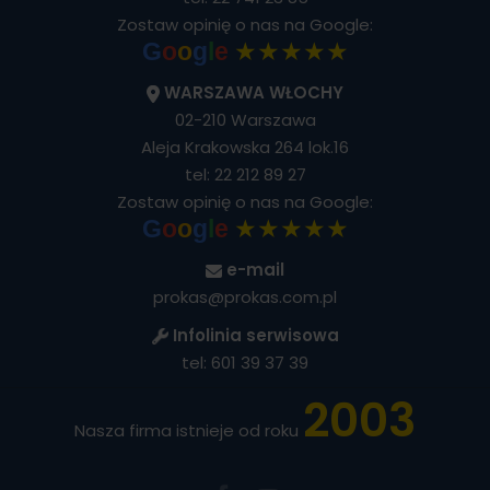
Zostaw opinię o nas na Google:
★★★★★
G
o
o
g
l
e
WARSZAWA WŁOCHY
02-210 Warszawa
Aleja Krakowska 264 lok.16
tel:
22 212 89 27
Zostaw opinię o nas na Google:
★★★★★
G
o
o
g
l
e
e-mail
prokas@prokas.com.pl
Infolinia serwisowa
tel:
601 39 37 39
2003
Nasza firma istnieje od roku