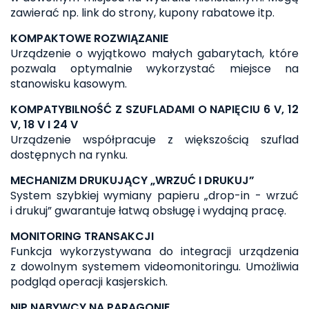
zawierać np. link do strony, kupony rabatowe itp.
KOMPAKTOWE ROZWIĄZANIE
Urządzenie o wyjątkowo małych gabarytach, które
pozwala optymalnie wykorzystać miejsce na
stanowisku kasowym.
KOMPATYBILNOŚĆ Z SZUFLADAMI O NAPIĘCIU 6 V, 12
V, 18 V I 24 V
Urządzenie współpracuje z większością szuflad
dostępnych na rynku.
MECHANIZM DRUKUJĄCY „WRZUĆ I DRUKUJ”
System szybkiej wymiany papieru „drop-in - wrzuć
i drukuj” gwarantuje łatwą obsługę i wydajną pracę.
MONITORING TRANSAKCJI
Funkcja wykorzystywana do integracji urządzenia
z dowolnym systemem videomonitoringu. Umożliwia
podgląd operacji kasjerskich.
NIP NABYWCY NA PARAGONIE