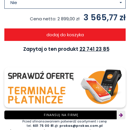
Nie
3 565,77 zł
Cena netto:
2 899,00 zł
dodaj do koszyka
Zapytaj o ten produkt
22 741 23 85
FINANSUJ NA FIRMĘ
Przed sfinansowaniem potwierdź asortyment i cenę
tel.:
601 75 00 81
@:
prokas@prokas.com.pl