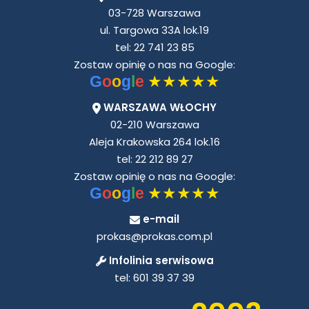
03-728 Warszawa
ul. Targowa 33A lok.19
tel:
22 741 23 85
Zostaw opinię o nas na Google:
★★★★★
G
o
o
g
l
e
WARSZAWA WŁOCHY
02-210 Warszawa
Aleja Krakowska 264 lok.16
tel:
22 212 89 27
Zostaw opinię o nas na Google:
★★★★★
G
o
o
g
l
e
e-mail
prokas@prokas.com.pl
Infolinia serwisowa
tel:
601 39 37 39