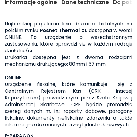
Informacje ogólne
Dane techniczne
Do pobr
Najbardziej popularna linia drukarek fiskalnych na
polskim rynku
Posnet Thermal XL
dostępna w wersji
ONLINE. To urządzenie o wszechstronnym
zastosowaniu, które sprawdzi się w każdym rodzaju
działalności.
Drukarka dostępna jest z dwoma rodzajami
mechanizmu drukującego: 80mm i 57 mm.
ONLINE
Urządzenie fiskalne, które komunikuje się z
Centralnym Rejestrem Kas (CRK , inaczej
Repozytorium) prowadzonym przez Szefa Krajowej
Administracji Skarbowej. CRK będzie gromadzić
szereg danych m. in.: raporty dobowe, paragony
fiskalne, dokumenty niefiskalne, zdarzenia a także
informacje o dokonanych przeglądach okresowych.
E-PARAGON