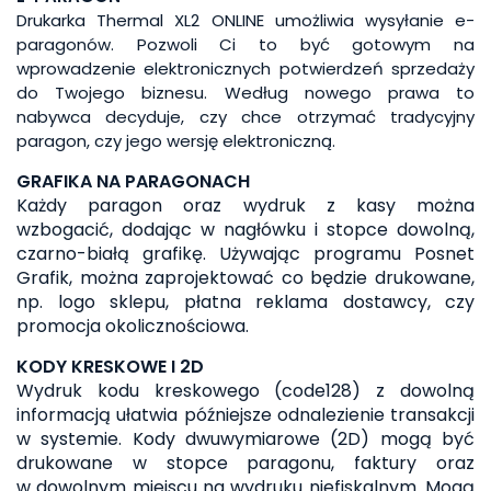
Drukarka Thermal XL2 ONLINE umożliwia wysyłanie e-
paragonów. Pozwoli Ci to być gotowym na
wprowadzenie elektronicznych potwierdzeń sprzedaży
do Twojego biznesu. Według nowego prawa to
nabywca decyduje, czy chce otrzymać tradycyjny
paragon, czy jego wersję elektroniczną.
GRAFIKA NA PARAGONACH
Każdy paragon oraz wydruk z kasy można
wzbogacić, dodając w nagłówku i stopce dowolną,
czarno-białą grafikę. Używając programu Posnet
Grafik, można zaprojektować co będzie drukowane,
np. logo sklepu, płatna reklama dostawcy, czy
promocja okolicznościowa.
KODY KRESKOWE I 2D
Wydruk kodu kreskowego (code128) z dowolną
informacją ułatwia późniejsze odnalezienie transakcji
w systemie. Kody dwuwymiarowe (2D) mogą być
drukowane w stopce paragonu, faktury oraz
w dowolnym miejscu na wydruku niefiskalnym. Mogą