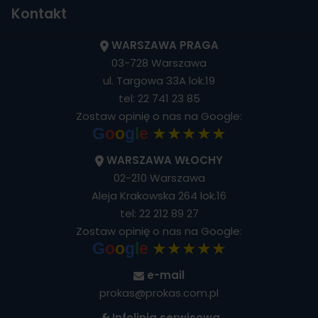
Kontakt
WARSZAWA PRAGA
03-728 Warszawa
ul. Targowa 33A lok.19
tel:
22 741 23 85
Zostaw opinię o nas na Google:
★★★★★
G
o
o
g
l
e
WARSZAWA WŁOCHY
02-210 Warszawa
Aleja Krakowska 264 lok.16
tel:
22 212 89 27
Zostaw opinię o nas na Google:
★★★★★
G
o
o
g
l
e
e-mail
prokas@prokas.com.pl
Infolinia serwisowa