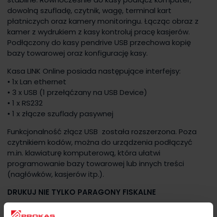
dowolną szufladę, czytnik, wagę, terminal kart
płatniczych oraz kamery monitoringu. Łącząc obraz z
kamer z wydrukiem z kasy kontroluj pracę kasjerów.
Podłączony do kasy pendrive USB przechowa kopię
bazy towarowej oraz konfigurację kasy.
Kasa LINK Online posiada następujące interfejsy:
• 1x Lan ethernet
• 3 x USB (1 przełąćzany na USB Device)
• 1 x RS232
• 1 x złącze szuflady pasywnej
Funkcjonalność złącz USB została rozszerzona. Poza
czytnikiem kodów, można do urządzenia podłączyć
m.in. klawiaturę komputerową, która ułatwi
programowanie bazy towarowej lub innych treści
(nagłówków, kasjerów itp.).
DRUKUJ NIE TYLKO PARAGONY FISKALNE
Aby klienci nie zapomnieli gdzie kupili towar kasa LINK