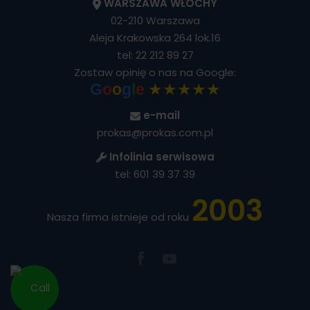
WARSZAWA WŁOCHY
02-210 Warszawa
Aleja Krakowska 264 lok.16
tel:
22 212 89 27
Zostaw opinię o nas na Google:
★★★★★
G
o
o
g
l
e
e-mail
prokas@prokas.com.pl
Infolinia serwisowa
tel:
601 39 37 39
2003
Nasza firma istnieje od roku