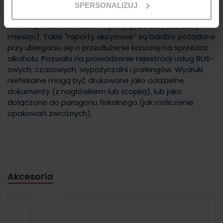
skasowanie całej bazy) kasa pozwoli na wydrukowanie
SPERSONALIZUJ
raportu sumującego sprzedaż tych towarów w
dowolnym zakresie czasowym (np. za cały rok, dany
miesiąc). Takie "raporty akcyzowe” są bardzo pożądane
przy ubieganiu się o przedłużenie koncesji na sprzedaż
alkoholu. Pozwala na prowadzenie rejestracji usług BUS-
owych, czasowych, wypożyczalni i parkingów. Wydruki
niefiskalne mogą być drukowane jako oddzielne
dokumenty (z nagłówkiem lub stopką), lub jako
dołączone do paragonu fiskalnego (jak rozliczenie
opakowań zwrotnych).
Akcesoria