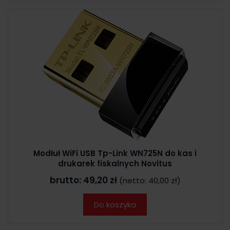
Modłuł WiFi USB Tp-Link WN725N do kas i
drukarek fiskalnych Novitus
brutto:
49,20 zł
(netto:
40,00 zł
)
Do koszyka