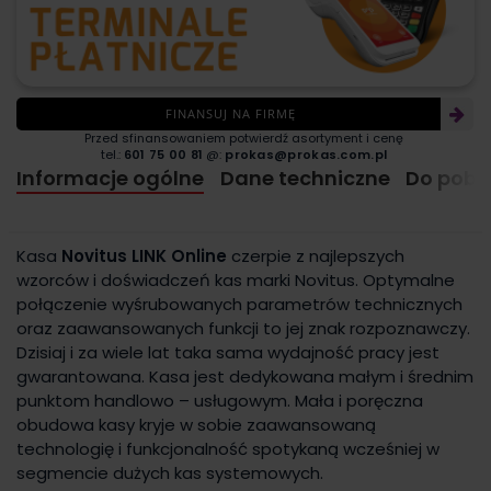
FINANSUJ NA FIRMĘ
Przed sfinansowaniem potwierdź asortyment i cenę
tel.:
601 75 00 81
@:
prokas@prokas.com.pl
Informacje ogólne
Dane techniczne
Do pobr
Kasa
Novitus LINK Online
czerpie z najlepszych
wzorców i doświadczeń kas marki Novitus. Optymalne
połączenie wyśrubowanych parametrów technicznych
oraz zaawansowanych funkcji to jej znak rozpoznawczy.
Dzisiaj i za wiele lat taka sama wydajność pracy jest
gwarantowana. Kasa jest dedykowana małym i średnim
punktom handlowo – usługowym. Mała i poręczna
obudowa kasy kryje w sobie zaawansowaną
technologię i funkcjonalność spotykaną wcześniej w
segmencie dużych kas systemowych.