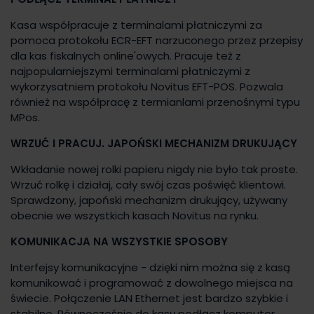
Kasa współpracuje z terminalami płatniczymi za
pomoca protokołu ECR-EFT narzuconego przez przepisy
dla kas fiskalnych online'owych. Pracuje też z
najpopularniejszymi terminalami płatniczymi z
wykorzysatniem protokołu Novitus EFT-POS. Pozwala
również na współpracę z termianlami przenośnymi typu
MPos.
WRZUĆ I PRACUJ. JAPOŃSKI MECHANIZM DRUKUJĄCY
Wkładanie nowej rolki papieru nigdy nie było tak proste.
Wrzuć rolkę i działaj, cały swój czas poświęć klientowi.
Sprawdzony, japoński mechanizm drukujący, używany
obecnie we wszystkich kasach Novitus na rynku.
KOMUNIKACJA NA WSZYSTKIE SPOSOBY
Interfejsy komunikacyjne - dzięki nim można się z kasą
komunikować i programować z dowolnego miejsca na
świecie. Połączenie LAN Ethernet jest bardzo szybkie i
stabilne. Równocześnie do kasy podłącz komputer,