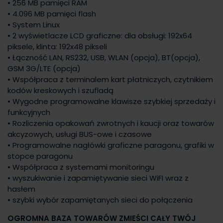
• 256 MB pamięci RAM
• 4.096 MB pamięci flash
• System Linux
• 2 wyświetlacze LCD graficzne: dla obsługi: 192x64
piksele, klinta: 192x48 pikseli
• Łączność LAN, RS232, USB, WLAN (opcja), BT(opcja),
GSM 3G/LTE (opcja)
• Współpraca z terminalem kart płatniczych, czytnikiem
kodów kreskowych i szufladą
• Wygodne programowalne klawisze szybkiej sprzedaży i
funkcyjnych
• Rozliczenia opakowań zwrotnych i kaucji oraz towarów
akcyzowych, usługi BUS-owe i czasowe
• Programowalne nagłówki graficzne paragonu, grafiki w
stopce paragonu
• Współpraca z systemami monitoringu
• wyszukiwanie i zapamiętywanie sieci WiFI wraz z
hasłem
• szybki wybór zapamiętanych sieci do połączenia
OGROMNA BAZA TOWARÓW ZMIEŚCI CAŁY TWÓJ