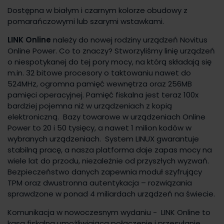
Dostępna w białym i czarnym kolorze obudowy z
pomarańczowymi lub szarymi wstawkami.
LINK Online
należy do nowej rodziny urządzeń Novitus
Online Power. Co to znaczy? Stworzyliśmy linię urządzeń
o niespotykanej do tej pory mocy, na którą składają się
m.in. 32 bitowe procesory o taktowaniu nawet do
524MHz, ogromna pamięć wewnętrza oraz 256MB
pamięci operacyjnej. Pamięć fiskalna jest teraz 100x
bardziej pojemna niż w urządzeniach z kopią
elektroniczną. Bazy towarowe w urządzeniach Online
Power to 20 i 50 tysięcy, a nawet 1 milion kodów w
wybranych urządzeniach. System LINUX gwarantuje
stabilną pracę, a nasza platforma daje zapas mocy na
wiele lat do przodu, niezależnie od przyszłych wyzwań.
Bezpieczeństwo danych zapewnia moduł szyfrujący
TPM oraz dwustronna autentykacja – rozwiązania
sprawdzone w ponad 4 miliardach urządzeń na świecie.
Komunikacja w nowoczesnym wydaniu - LINK Online to
kasa fiskalna umożliwiająca połączenie i przesyłanie