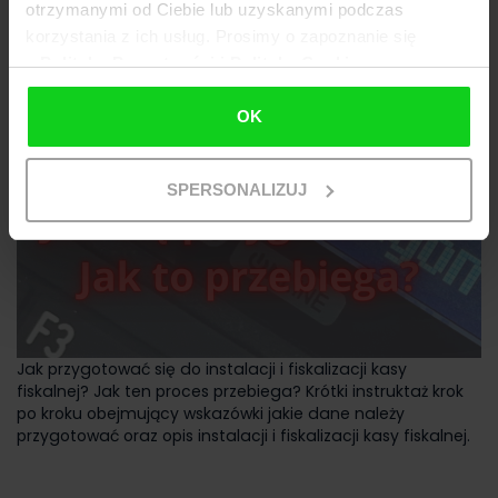
otrzymanymi od Ciebie lub uzyskanymi podczas
korzystania z ich usług. Prosimy o zapoznanie się
z
Polityką Prywatności i Polityką Cookies
OK
SPERSONALIZUJ
Jak przygotować się do instalacji i fiskalizacji kasy
fiskalnej? Jak ten proces przebiega? Krótki instruktaż krok
po kroku obejmujący wskazówki jakie dane należy
przygotować oraz opis instalacji i fiskalizacji kasy fiskalnej.