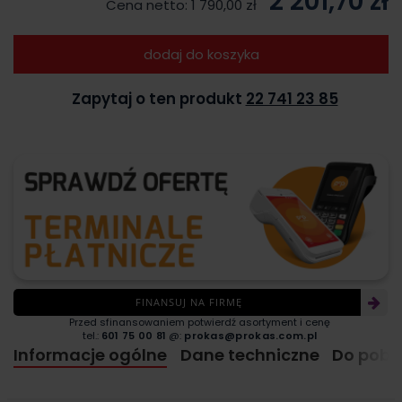
2 201,70 zł
Cena netto:
1 790,00 zł
dodaj do koszyka
Zapytaj o ten produkt
22 741 23 85
FINANSUJ NA FIRMĘ
Przed sfinansowaniem potwierdź asortyment i cenę
tel.:
601 75 00 81
@:
prokas@prokas.com.pl
Informacje ogólne
Dane techniczne
Do pobr