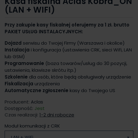
Kasa fiskalna Aclas Kobra_ON
(LAN + WIFI)
Przy zakupie kasy fiskalnej oferujemy za 1 zł. brutto
PAKIET USŁUG INSTALACYJNYCH:
Dojazd
serwisu do Twojej Firmy (Warszawa i okolice)
Instalacja
i konfiguracja (ustawienia CRK, sieci Wifi, LAN
lub GSM)
Programowanie
(baza towarów/usług do 30 pozycji,
ustawienia, klawisze skrótu itp.)
Szkolenie
dla osób, które będą obsługiwały urządzenie
Fiskalizacja
urządzenia
Automatyczne zgłoszenie
kasy do Twojego US
Producent:
Aclas
Dostępność:
Jest
Czas realizacji:
1-2 dni robocze
Moduł komunikacji z CRK
LAN + WiFi