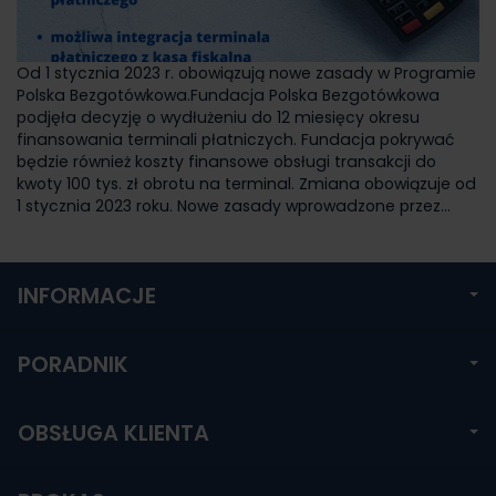
Od 1 stycznia 2023 r. obowiązują nowe zasady w Programie
Polska Bezgotówkowa.Fundacja Polska Bezgotówkowa
podjęła decyzję o wydłużeniu do 12 miesięcy okresu
finansowania terminali płatniczych. Fundacja pokrywać
będzie również koszty finansowe obsługi transakcji do
kwoty 100 tys. zł obrotu na terminal. Zmiana obowiązuje od
1 stycznia 2023 roku. Nowe zasady wprowadzone przez...
INFORMACJE
PORADNIK
OBSŁUGA KLIENTA