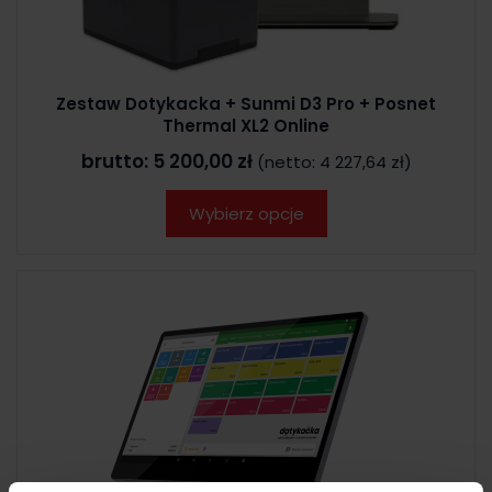
Zestaw Dotykacka + Sunmi D3 Pro + Posnet
Thermal XL2 Online
brutto:
5 200,00 zł
(netto:
4 227,64 zł
)
Wybierz opcje