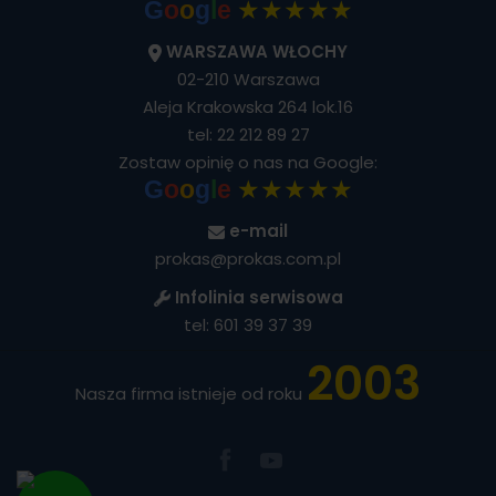
★★★★★
G
o
o
g
l
e
WARSZAWA WŁOCHY
02-210 Warszawa
Aleja Krakowska 264 lok.16
tel:
22 212 89 27
Zostaw opinię o nas na Google:
★★★★★
G
o
o
g
l
e
e-mail
prokas@prokas.com.pl
Infolinia serwisowa
tel:
601 39 37 39
2003
Nasza firma istnieje od roku