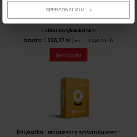
SPERSONALIZUJ
Tablet Dotykačka Mini
brutto:
1 536,27 zł
(netto:
1 249,00 zł
)
Do koszyka
Dotykačka - niezawodny system kasowy -