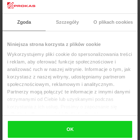
Zgoda
Szczegóły
O plikach cookies
Tablet Dotykačka NOVA
Niniejsza strona korzysta z plików cookie
brutto:
2 151,27 zł
(netto:
1 749,00 zł
)
Wykorzystujemy pliki cookie do spersonalizowania treści
i reklam, aby oferować funkcje społecznościowe i
Do koszyka
analizować ruch w naszej witrynie. Informacje o tym, jak
korzystasz z naszej witryny, udostępniamy partnerom
społecznościowym, reklamowym i analitycznym.
Partnerzy mogą połączyć te informacje z innymi danymi
otrzymanymi od Ciebie lub uzyskanymi podczas
korzystania z ich usług. Prosimy o zapoznanie się
z
Polityką Prywatności i Polityką Cookies
OK