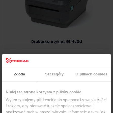
Drukarka etykiet GK420d
Zgoda
Szczegóły
O plikach cookies
Niniejsza strona korzysta z plików cookie
Wykorzystujemy pliki cookie do spersonalizowania treści
i reklam, aby oferować funkcje społecznościowe i
analizować ruch w naszej witrynie. Informacje o tym, jak