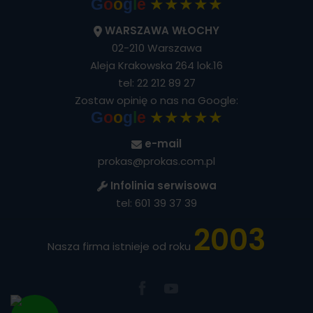
★★★★★
G
o
o
g
l
e
WARSZAWA WŁOCHY
02-210 Warszawa
Aleja Krakowska 264 lok.16
tel:
22 212 89 27
Zostaw opinię o nas na Google:
★★★★★
G
o
o
g
l
e
e-mail
prokas@prokas.com.pl
Infolinia serwisowa
tel:
601 39 37 39
2003
Nasza firma istnieje od roku