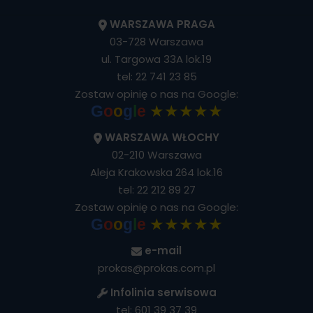
WARSZAWA PRAGA
03-728 Warszawa
ul. Targowa 33A lok.19
tel:
22 741 23 85
Zostaw opinię o nas na Google:
★★★★★
G
o
o
g
l
e
WARSZAWA WŁOCHY
02-210 Warszawa
Aleja Krakowska 264 lok.16
tel:
22 212 89 27
Zostaw opinię o nas na Google:
★★★★★
G
o
o
g
l
e
e-mail
prokas@prokas.com.pl
Infolinia serwisowa
tel:
601 39 37 39