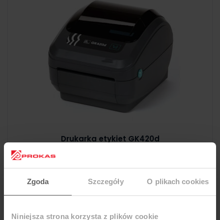
Drukarka etykiet GK420d
Zgoda
Szczegóły
O plikach cookies
Niniejsza strona korzysta z plików cookie