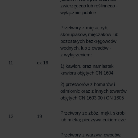
zwierzęcego lub roślinnego -
wyłącznie jadalne
Przetwory z mięsa, ryb,
skorupiaków, mięczaków lub
pozostałych bezkręgowców
wodnych, lub z owadów -
z wyłączeniem:
11
ex 16
1) kawioru oraz namiastek
kawioru objętych CN 1604,
2) przetworów z homarów i
ośmiornic oraz z innych towarów
objętych CN 1603 00 i CN 1605
Przetwory ze zbóż, mąki, skrobi
12
19
lub mleka; pieczywa cukiernicze
Przetwory z warzyw, owoców,