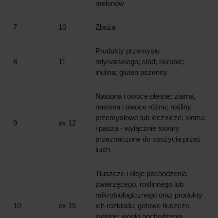
melonów
7
10
Zboża
Produkty przemysłu
8
11
młynarskiego; słód; skrobie;
inulina; gluten pszenny
Nasiona i owoce oleiste; ziarna,
nasiona i owoce różne; rośliny
przemysłowe lub lecznicze; słoma
9
ex 12
i pasza - wyłącznie towary
przeznaczone do spożycia przez
ludzi
Tłuszcze i oleje pochodzenia
zwierzęcego, roślinnego lub
mikrobiologicznego oraz produkty
10
ex 15
ich rozkładu; gotowe tłuszcze
jadalne; woski pochodzenia