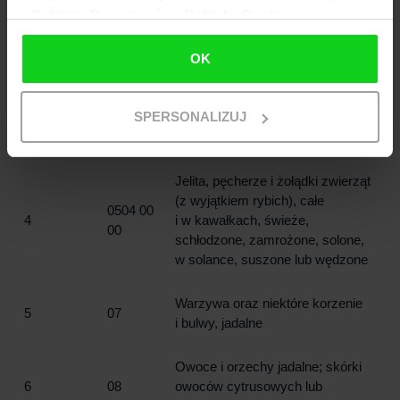
objętych CN 0306 - CN 0308
z
Polityką Prywatności i Polityką Cookies
OK
Produkty mleczarskie; jaja ptasie;
miód naturalny; jadalne produkty
3
04
pochodzenia zwierzęcego, gdzie
SPERSONALIZUJ
indziej niewymienione ani
niewłączone
Jelita, pęcherze i żołądki zwierząt
(z wyjątkiem rybich), całe
0504 00
4
i w kawałkach, świeże,
00
schłodzone, zamrożone, solone,
w solance, suszone lub wędzone
Warzywa oraz niektóre korzenie
5
07
i bulwy, jadalne
Owoce i orzechy jadalne; skórki
6
08
owoców cytrusowych lub