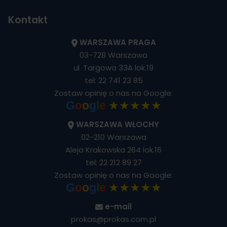
Kontakt
WARSZAWA PRAGA
03-728 Warszawa
ul. Targowa 33A lok.19
tel:
22 741 23 85
Zostaw opinię o nas na Google:
★★★★★
G
o
o
g
l
e
WARSZAWA WŁOCHY
02-210 Warszawa
Aleja Krakowska 264 lok.16
tel:
22 212 89 27
Zostaw opinię o nas na Google:
★★★★★
G
o
o
g
l
e
e-mail
prokas@prokas.com.pl