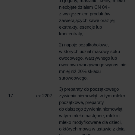
1) jogurty, maślanki, kefiry, mleko
nieobjęte działem CN 04 -
z wyłączeniem produktów
zawierających kawę oraz jej
ekstrakty, esencje lub
koncentraty,
2) napoje bezalkoholowe,
w których udział masowy soku
owocowego, warzywnego lub
owocowo-warzywnego wynosi nie
mniej niż 20% składu
surowcowego,
3) preparaty do początkowego
17
ex 2202
żywienia niemowląt, w tym mleko
początkowe, preparaty
do dalszego żywienia niemowląt,
w tym mleko następne, mleko i
mleko modyfikowane dla dzieci,
o których mowa w ustawie z dnia