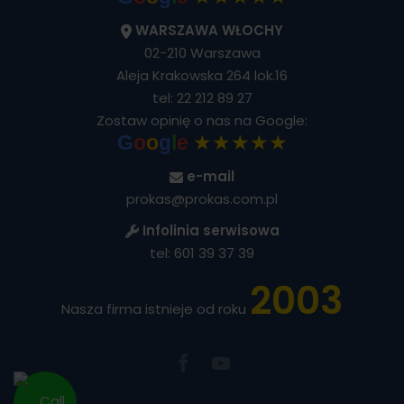
WARSZAWA WŁOCHY
02-210 Warszawa
Aleja Krakowska 264 lok.16
tel:
22 212 89 27
Zostaw opinię o nas na Google:
★★★★★
G
o
o
g
l
e
e-mail
prokas@prokas.com.pl
Infolinia serwisowa
tel:
601 39 37 39
2003
Nasza firma istnieje od roku