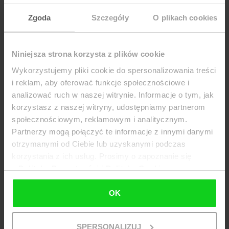
Zgoda
Szczegóły
O plikach cookies
Niniejsza strona korzysta z plików cookie
Wykorzystujemy pliki cookie do spersonalizowania treści
i reklam, aby oferować funkcje społecznościowe i
Waga etykietująca DIGI SM-5100EV 6/15 kg
analizować ruch w naszej witrynie. Informacje o tym, jak
brutto:
5 805,60 zł
(netto:
4 720,00 zł
)
korzystasz z naszej witryny, udostępniamy partnerom
społecznościowym, reklamowym i analitycznym.
Do koszyka
Partnerzy mogą połączyć te informacje z innymi danymi
otrzymanymi od Ciebie lub uzyskanymi podczas
korzystania z ich usług. Prosimy o zapoznanie się
z
Polityką Prywatności i Polityką Cookies
OK
SPERSONALIZUJ