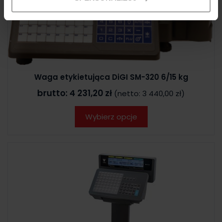
Waga etykietująca DiGI SM-320 6/15 kg
brutto:
4 231,20 zł
(netto:
3 440,00 zł
)
Wybierz opcje