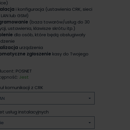
ice)
talacja
i konfiguracja (ustawienia CRK, sieci
, LAN lub GSM)
gramowanie
(baza towarów/usług do 30
cji, ustawienia, klawisze skrótu itp.)
olenie
dla osób, które będą obsługiwały
ądzenie
alizacja
urządzenia
omatyczne zgłoszenie
kasy do Twojego
ducent:
POSNET
tępność:
Jest
ł komunikacji z CRK
AN
et usług instalacyjnych
ie