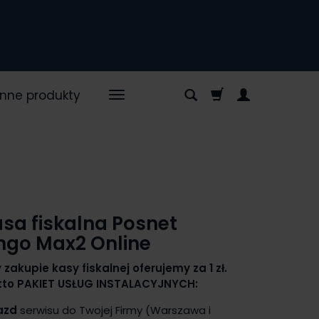
Inne produkty
sa fiskalna Posnet
ngo Max2 Online
 zakupie kasy fiskalnej oferujemy za 1 zł.
tto PAKIET USŁUG INSTALACYJNYCH:
azd
serwisu do Twojej Firmy (Warszawa i