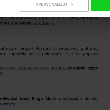
SPERSONALIZUJ
wę
, nieduże rozmiary (249 x 99 x 207 mm), intuicyjną
rt w użytkowaniu
urządzenia.
atniczym Netpay. Pozwala to realizować płatności
że zapewnić kasie połączenie z CRK, poprzez
izowania wygody płatności klienta,
umożliwia także
K!
ożliwości kasy Bingo Max2
, podłączając do niej
 innymi: