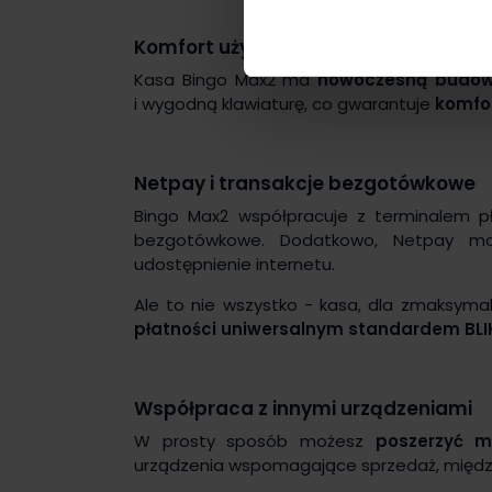
Komfort użytkowania
Kasa Bingo Max2 ma
nowoczesną budo
i wygodną klawiaturę, co gwarantuje
komfo
Netpay i transakcje bezgotówkowe
Bingo Max2 współpracuje z terminalem pł
bezgotówkowe. Dodatkowo, Netpay mo
udostępnienie internetu.
Ale to nie wszystko - kasa, dla zmaksymal
płatności uniwersalnym standardem BLI
Współpraca z innymi urządzeniami
W prosty sposób możesz
poszerzyć m
urządzenia wspomagające sprzedaż, między