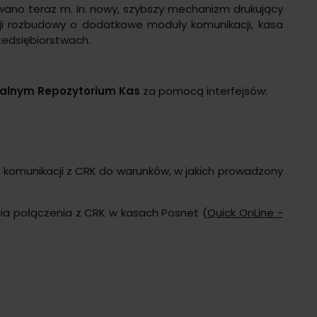
wano teraz m. in. nowy, szybszy mechanizm drukujący
pcji rozbudowy o dodatkowe moduły komunikacji, kasa
rzedsiębiorstwach.
ralnym Repozytorium Kas
za pomocą interfejsów:
komunikacji z CRK do warunków, w jakich prowadzony
nia połączenia z CRK w kasach Posnet (
Quick OnLine -