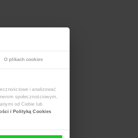
O plikach cookies
ołecznościowe i analizować
artnerom społecznościowym,
anymi od Ciebie lub
ści i Polityką Cookies