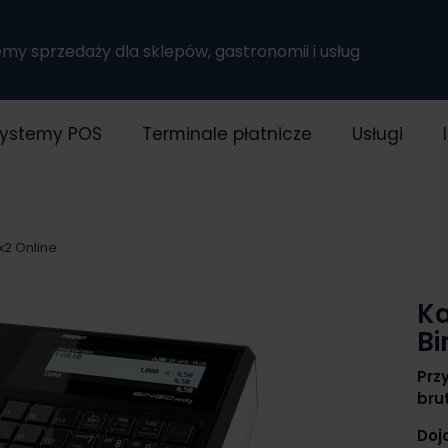
temy sprzedaży dla sklepów, gastronomii i usług
ystemy POS
Terminale płatnicze
Usługi
x2 Online
Ka
Bi
Przy
bru
Doj