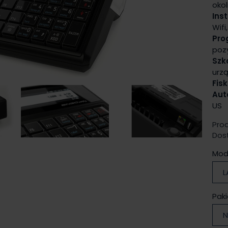
okol
Ins
Wifi
Pro
pozy
Szk
urz
Fisk
Aut
US
Pro
Dos
Modu
L
Paki
N