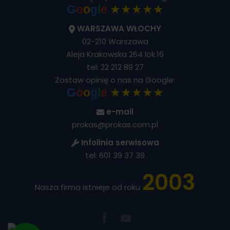
★★★★★
G
o
o
g
l
e
WARSZAWA WŁOCHY
02-210 Warszawa
Aleja Krakowska 264 lok.16
tel:
22 212 89 27
Zostaw opinię o nas na Google:
★★★★★
G
o
o
g
l
e
e-mail
prokas@prokas.com.pl
Infolinia serwisowa
tel:
601 39 37 39
2003
Nasza firma istnieje od roku